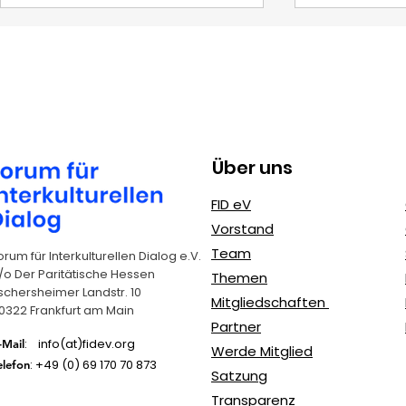
Tage des Exils
Über uns
MediaAct 
FID eV
gegen Mo
Vorstand
Cybermob
Team
orum für Interkulturellen Dialog e.V.
/o Der Paritätische Hessen
Themen
schersheimer Landstr. 10
Mitgliedschaften
0322 Frankfurt am Main
Partner
: info(at)fidev.org
-Mail
Werde Mitglied
: +49 (0)
69 170 70 873
elefon
Satzung
Transparenz