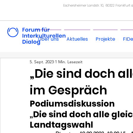
Eschersheimer Landstr. 10, 60322 Frankfurt
Über uns
Aktuelles
Projekte
FID
5. Sept. 2023
1 Min. Lesezeit
„Die sind doch all
im Gespräch
Podiumsdiskussion
„Die sind doch alle glei
Landtagswahl