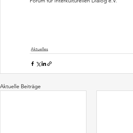
Forum für Interkulturellen Dialog e.V.
									ALLE NEUIGKEITEN
									Alle Veranstaltungen
Aktuelles
Aktuelle Beiträge