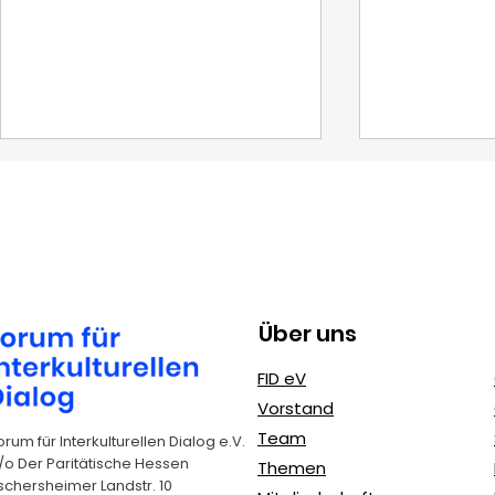
Über uns
Erasmus+
FIDeV und 
FID eV
Jugendprojekte: FIDeV
Nachhaltig
Vorstand
als erfahrener
(SDGs): Un
Team
orum für Interkulturellen Dialog e.V.
Kooperationspartner
Agenda 2
/o Der Paritätische Hessen
Themen
schersheimer Landstr. 10