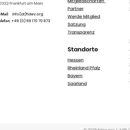
Mitgliedschaften
0322 Frankfurt am Main
Partner
: info(at)fidev.org
-Mail
Werde Mitglied
: +49 (0)
69 170 70 873
elefon
Satzung
Transparenz
Standorte
Hessen
Rheinland Pfalz
Bayern
Saarland
© 2026 fidev.org
| AGB 