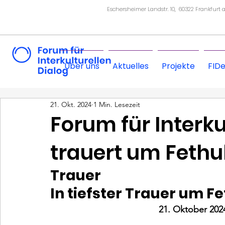
Eschersheimer Landstr. 10, 60322 Frankfurt
Über uns
Aktuelles
Projekte
FID
21. Okt. 2024
1 Min. Lesezeit
Forum für Interku
trauert um Fethu
Trauer
In tiefster Trauer um F
21. Oktober 202