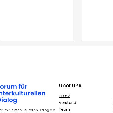
Über uns
Erasmus+
Zivilgesel
FID eV
Jugendprojekte: FIDeV
Engageme
Vorstand
als erfahrener
Jugendlic
Team
orum für Interkulturellen Dialog e.V.
Kooperationspartner
mehr Bürg