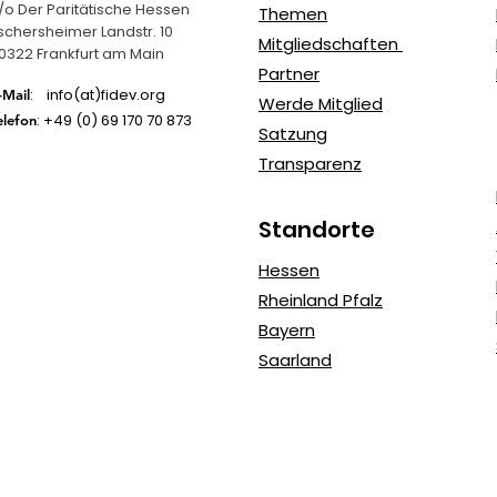
/o Der Paritätische Hessen
Themen
schersheimer Landstr. 10
Mitgliedschaften
0322 Frankfurt am Main
Partner
: info(at)fidev.org
-Mail
Werde Mitglied
: +49 (0)
69 170 70 873
elefon
Satzung
Transparenz
Standorte
Hessen
Rheinland Pfalz
Bayern
Saarland