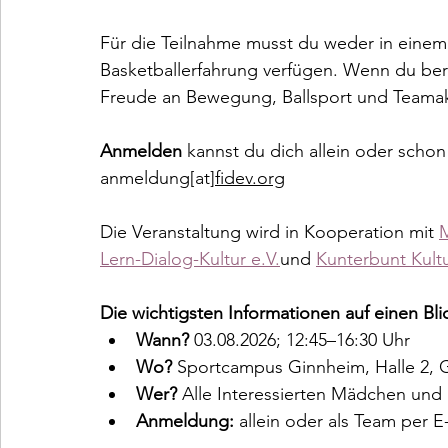
Für die Teilnahme musst du weder in einem 
Basketballerfahrung verfügen. Wenn du bere
Freude an Bewegung, Ballsport und Teamakti
Anmelden
 kannst du dich allein oder scho
anmeldung[at]
fidev.org
Die Veranstaltung wird in Kooperation mit 
M
Lern-Dialog-Kultur e.V.
und 
Kunterbunt Kult
Die wichtigsten Informationen auf einen Bli
Wann?
 03.08.2026; 12:45–16:30 Uhr
Wo?
 Sportcampus Ginnheim, Halle 2, 
Wer?
 Alle Interessierten Mädchen und 
Anmeldung:
 allein oder als Team per 