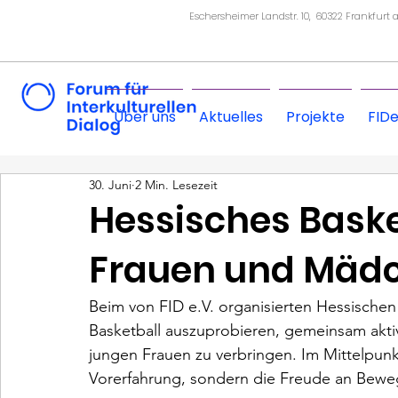
Eschersheimer Landstr. 10, 60322 Frankfurt
Über uns
Aktuelles
Projekte
FID
30. Juni
2 Min. Lesezeit
Hessisches Basket
Frauen und Mäd
Beim von FID e.V. organisierten Hessischen 
Basketball auszuprobieren, gemeinsam aktiv
jungen Frauen zu verbringen. Im Mittelpunk
Vorerfahrung, sondern die Freude an Bew