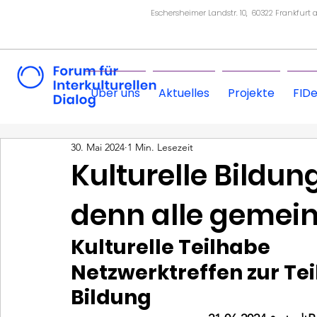
Eschersheimer Landstr. 10, 60322 Frankfurt
Über uns
Aktuelles
Projekte
FID
30. Mai 2024
1 Min. Lesezeit
Kulturelle Bildung
denn alle gemein
Kulturelle Teilhabe
Netzwerktreffen zur Tei
Bildung