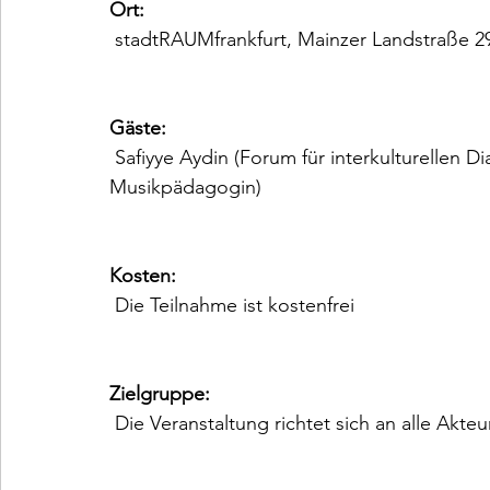
Ort:
 stadtRAUMfrankfurt, Mainzer Landstraße 293, 60326 Frankfurt am Main

Gäste:
 Safiyye Aydin (Forum für interkulturellen Dialog e.V.), Claudia Jirka (freischaffende 
Musikpädagogin)

Kosten:
 Die Teilnahme ist kostenfrei

Zielgruppe:
 Die Veranstaltung richtet sich an alle Akteur*innen der Kulturellen Bildung aus Hessen.
