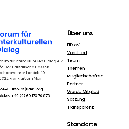
Tage des Exils
Über uns
MediaAct 
FID eV
gegen Mo
Vorstand
Cybermob
Team
orum für Interkulturellen Dialog e.V.
/o Der Paritätische Hessen
Themen
schersheimer Landstr. 10
Mitgliedschaften
0322 Frankfurt am Main
Partner
: info(at)fidev.org
-Mail
Werde Mitglied
: +49 (0)
69 170 70 873
elefon
Satzung
Transparenz
Standorte