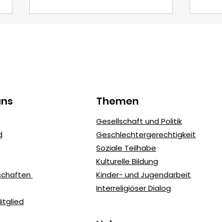
uns
Themen
FIDeV und die UN-
Rück
Gesellschaft und Politik
Nachhaltigkeitsziele
und
d
Geschlechtergerechtigkeit
(SDGs): Unser Beitrag zur
Soziale Teilhabe
Agenda 2030
Kulturelle Bildung
dschaften
Kinder- und Jugendarbeit
Interreligiöser Dialog
tglied