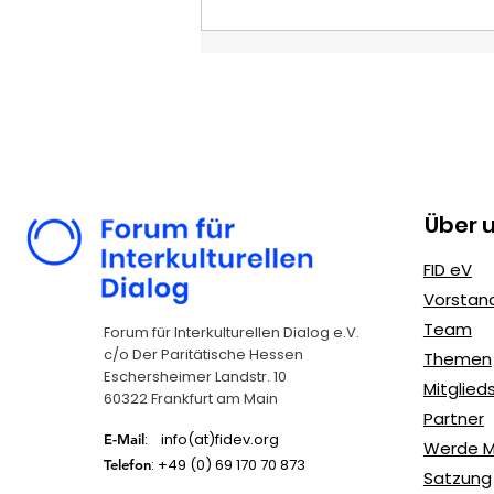
Über 
Erasmus+
FID eV
Jugendprojekte: FIDeV
Vorstan
als erfahrener
Team
Forum für Interkulturellen Dialog e.V.
Kooperationspartner
c/o Der Paritätische Hessen
Themen
Eschersheimer Landstr. 10
Mitglie
60322 Frankfurt am Main
Partner
: info(at)fidev.org
E-Mail
Werde Mi
: +49 (0)
69 170 70 873
Telefon
Satzung