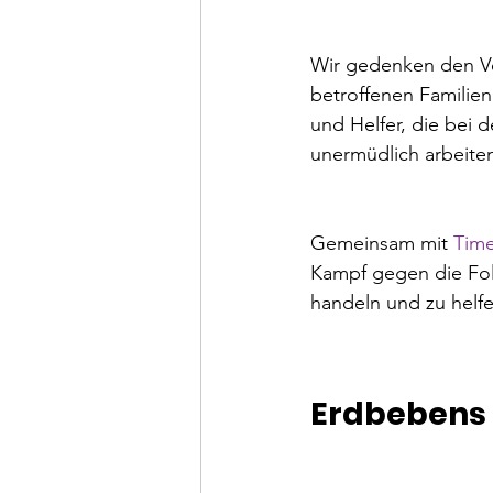
Wir gedenken den Ve
betroffenen Familien
und Helfer, die bei
unermüdlich arbeiten
Gemeinsam mit 
Time
Kampf gegen die Folg
handeln und zu helf
						Helfen Sie den O
						Jede Spende hi