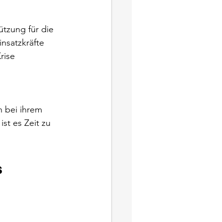
tzung für die 
nsatzkräfte 
rise 
 bei ihrem 
st es Zeit zu 
 Türkei und in Syrien					