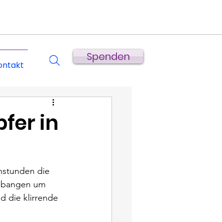
Spenden
ontakt
fer in
nstunden die 
d bangen um 
 die klirrende 