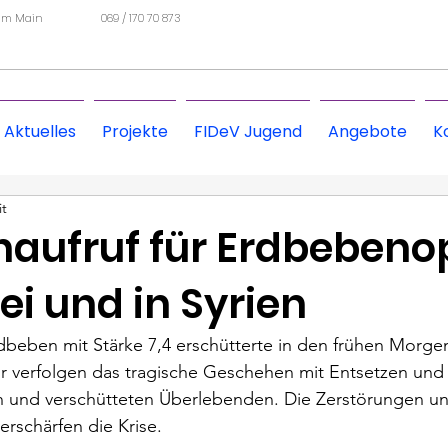
 am Main
069 / 170 70 873
Aktuelles
Projekte
FIDeV Jugend
Angebote
K
it
aufruf für Erdbebenop
ei und in Syrien
dbeben mit Stärke 7,4 erschütterte in den frühen Morge
Wir verfolgen das tragische Geschehen mit Entsetzen un
n und verschütteten Überlebenden. Die Zerstörungen und
erschärfen die Krise.
