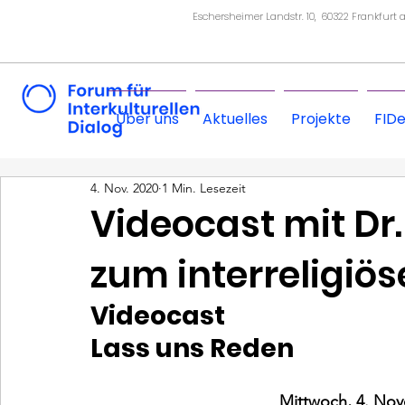
Eschersheimer Landstr. 10, 60322 Frankfurt
Über uns
Aktuelles
Projekte
FID
4. Nov. 2020
1 Min. Lesezeit
Videocast mit Dr
zum interreligiös
Videocast
Lass uns Reden
Mittwoch, 4. Nov