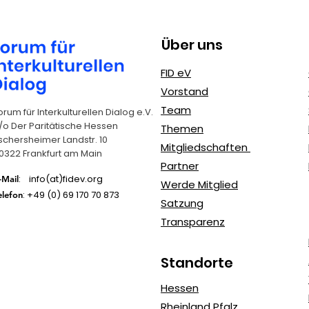
Tage des E
Über uns
N.O.A.H.S. – Das Leben
FID eV
einer Kichererbse
Vorstand
Team
orum für Interkulturellen Dialog e.V.
/o Der Paritätische Hessen
Themen
schersheimer Landstr. 10
Mitgliedschaften
0322 Frankfurt am Main
Partner
: info(at)fidev.org
-Mail
Werde Mitglied
: +49 (0)
69 170 70 873
elefon
Satzung
Transparenz
Standorte
Hessen
Rheinland Pfalz