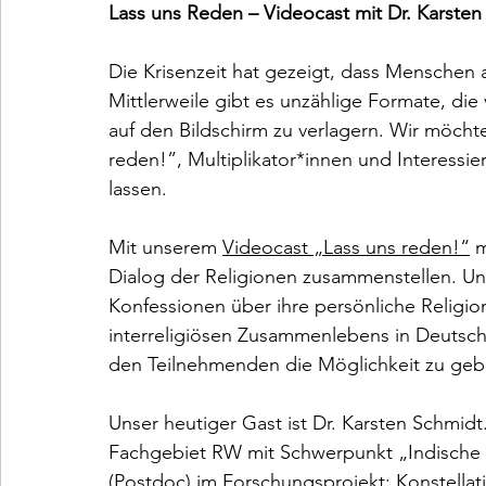
Lass uns Reden
– Videocast mit Dr. Karsten
Die Krisenzeit hat gezeigt, dass Menschen a
Mittlerweile gibt es unzählige Formate, die 
auf den Bildschirm zu verlagern. Wir möcht
reden!”, Multiplikator*innen und Interessie
lassen.
Mit unserem 
Videocast „Lass uns reden!“
 
Dialog der Religionen zusammenstellen. Un
Konfessionen über ihre persönliche Religio
interreligiösen Zusammenlebens in Deutschl
den Teilnehmenden die Möglichkeit zu geben
Unser heutiger Gast ist Dr. Karsten Schmidt
Fachgebiet RW mit Schwerpunkt „Indische Re
(Postdoc) im Forschungsprojekt: Konstellati