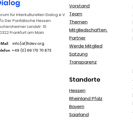
Vorstand
Team
orum für Interkulturellen Dialog e.V.
/o Der Paritätische Hessen
Themen
schersheimer Landstr. 10
Mitgliedschaften
0322 Frankfurt am Main
Partner
: info(at)fidev.org
-Mail
Werde Mitglied
: +49 (0)
69 170 70 873
elefon
Satzung
Transparenz
Standorte
Hessen
Rheinland Pfalz
Bayern
Saarland