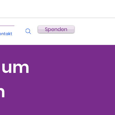
Spenden
ontakt
d um
n