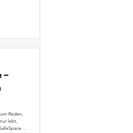
le junge
us einer
senden Weg zu
Berufschancen
ionen,
en Menschen
 –
m
 zum Reden,
ur lebt,
SafeSpace -