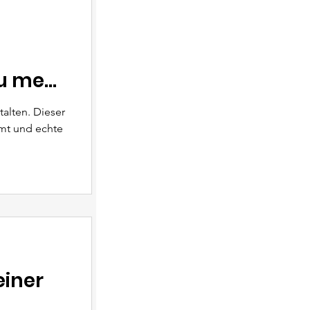
u mehr
alten. Dieser
amt und echte
einer