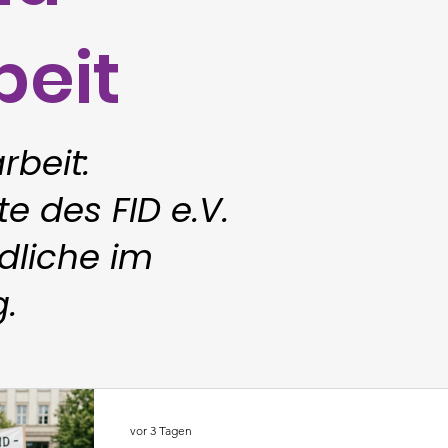
beit
rbeit:
e des FID e.V.
dliche im
g.
vor 3 Tagen