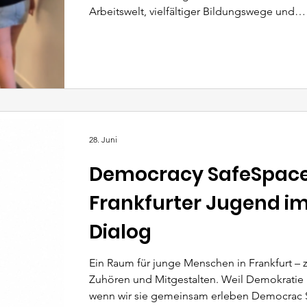
Arbeitswelt, vielfältiger Bildungswege und
gesellschaftlicher Unsicherheiten stehen vie
Menschen heute vor der Herausforderung, a
Vielzahl von Möglichkeiten den für sie pas
finden. Gleichzeitig hängen Bildungs- und 
noch immer stark davon ab, welche Informat
Vorbilder, Netzwerke und Ressourcen jung
zur Verfügu
28. Juni
Democracy SafeSpace
Frankfurter Jugend i
Dialog
Ein Raum für junge Menschen in Frankfurt –
Zuhören und Mitgestalten. Weil Demokratie n
wenn wir sie gemeinsam erleben Democrac 