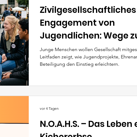
Zivilgesellschaftliches
Engagement von
Jugendlichen: Wege z
Bürgerbeteiligung
Junge Menschen wollen Gesellschaft mitgest
Leitfaden zeigt, wie Jugendprojekte, Ehren
Beteiligung den Einstieg erleichtern.
vor 4 Tagen
N.O.A.H.S. – Das Leben 
Kichererbse