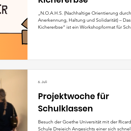
„N.O.A.H.S. (Nachhaltige Orientierung durc
Anerkennung, Haltung und Solidarität) – Das
Kichererbse“ ist ein Workshopformat für Sch
Unter- und Mittelstufe, das spielerisch demo
Werte und ein Gefühl für eigene Identität ver
Gemeinsam mit Dialogbotschafter:innen erar
Schüler:innen, welchen Platz sie in der Gesel
einnehmen möchten. Es ist nun auf über zwei
den Raum Hessen angesetzt und wird durch
Hessische
6. Juli
Projektwoche für
Schulklassen
Besuch der Goethe Universität mit der Ricar
Schule Dreieich Angesichts einer sich schne