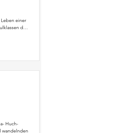
h
 Leben einer
ulklassen der
kratische
mittelt.
beiten sich
lschaft
 Jahre für
 das
da- Huch-
ll wandelnden