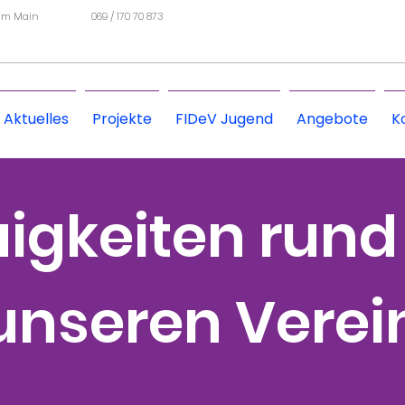
 am Main
069 / 170 70 873
Aktuelles
Projekte
FIDeV Jugend
Angebote
K
igkeiten run
unseren Verei