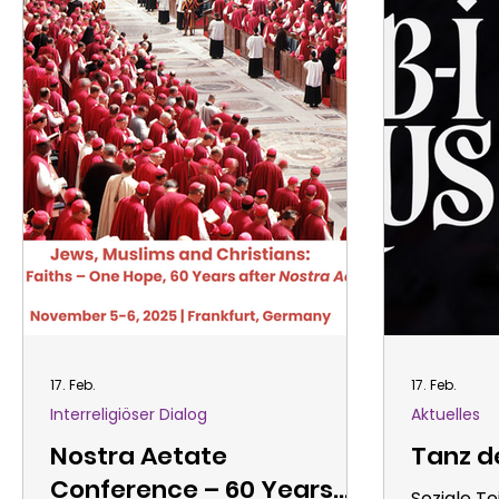
Tage des Exils bilden Brücken
und aktiv
zwischen vergang
Mobbing 
erkennen 
Ausgrenzu
und H
17. Feb.
17. Feb.
Interreligiöser Dialog​
Aktuelles
Nostra Aetate
Tanz d
Conference – 60 Years
Soziale Te