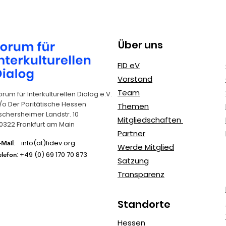
Hintergrund zur Teilnahme an der
Abend vo
neuen...
Wasser In
Über uns
FID eV
Vorstand
Team
orum für Interkulturellen Dialog e.V.
/o Der Paritätische Hessen
Themen
schersheimer Landstr. 10
Mitgliedschaften
0322 Frankfurt am Main
Partner
: info(at)fidev.org
-Mail
Werde Mitglied
: +49 (0)
69 170 70 873
elefon
Satzung
Transparenz
Standorte
Hessen