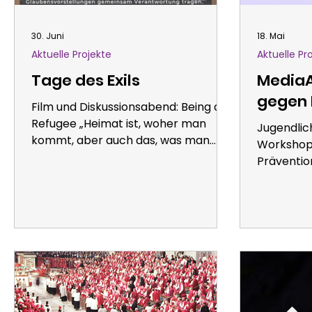
30. Juni
18. Mai
Aktuelle Projekte
Aktuelle Pr
Tage des Exils
MediaA
gegen 
Film und Diskussionsabend: Being a
Cyber
Refugee „Heimat ist, woher man
Jugendlic
kommt, aber auch das, was man
Workshop
verloren hat.“ Mit diesen Worten
Präventio
eröffnete der Schirmherr
MediaAct
Christopher Hope die Tage des Exils
Ausgrenzu
2024 in Bonn. Seit 8 Jahren
praxisnah
beschäftigen sich die Tage des Exils
Präventio
mit einer Lebensrealität, die Millionen
Cybermobb
Menschen verbindet und von vielen
Schüler. 
Menschen weltweit geteilt wird und
Mentorinn
dennoch immer eine individuelle und
Jugendlic
persönliche Erfahrung bleibt. Die
im Netz z