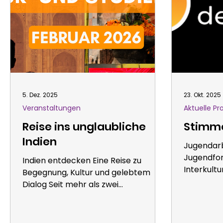
5. Dez. 2025
23. Okt. 2025
Veranstaltungen
Aktuelle Pr
Reise ins unglaubliche
Stimme
Indien
Jugendarbe
Jugendfor
Indien entdecken Eine Reise zu
Interkult
Begegnung, Kultur und gelebtem
„Stimmen d
Dialog Seit mehr als zwei
dynamisch
Jahrzehnten öffnet das Forum für
Jugendlic
Interkulturellen Dialog e.V. (FIDeV)
Migration
Türen zu anderen Kulturen.