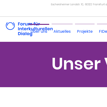
Eschersheimer Landstr. 10, 60322 Frankfurt
Über uns
Aktuelles
Projekte
FID
Unser