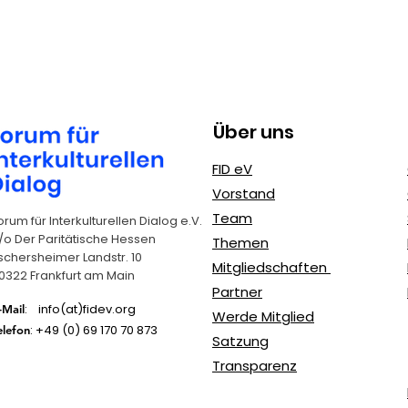
Über uns
FID eV
Vorstand
Team
orum für Interkulturellen Dialog e.V.
/o Der Paritätische Hessen
Themen
schersheimer Landstr. 10
Mitgliedschaften
0322 Frankfurt am Main
Partner
: info(at)fidev.org
-Mail
Werde Mitglied
: +49 (0)
69 170 70 873
elefon
Satzung
Transparenz