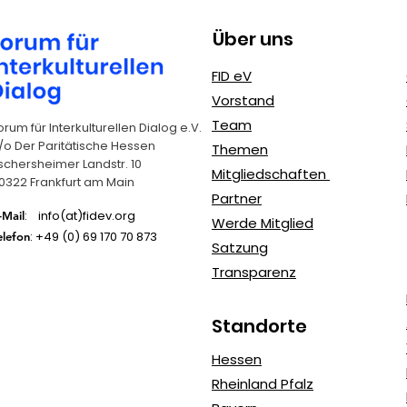
Über uns
FID eV
Vorstand
Team
orum für Interkulturellen Dialog e.V.
/o Der Paritätische Hessen
Themen
schersheimer Landstr. 10
Mitgliedschaften
0322 Frankfurt am Main
Partner
: info(at)fidev.org
-Mail
Werde Mitglied
: +49 (0)
69 170 70 873
elefon
Satzung
Transparenz
Standorte
Hessen
Rheinland Pfalz