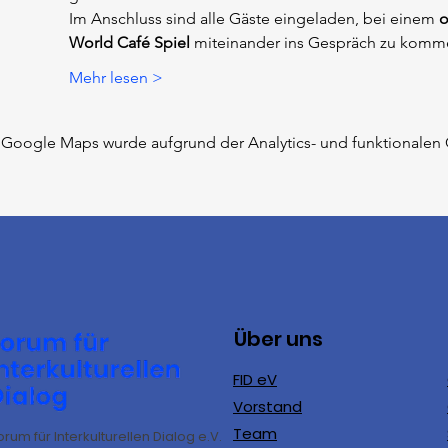
Im Anschluss sind alle Gäste eingeladen, bei einem 
o
World Café Spiel
 miteinander ins Gespräch zu komm
Mehr lesen >
Google Maps wurde aufgrund der Analytics- und funktionalen C
Über uns
FID eV
Vorstand
Team
orum für Interkulturellen Dialog e.V.