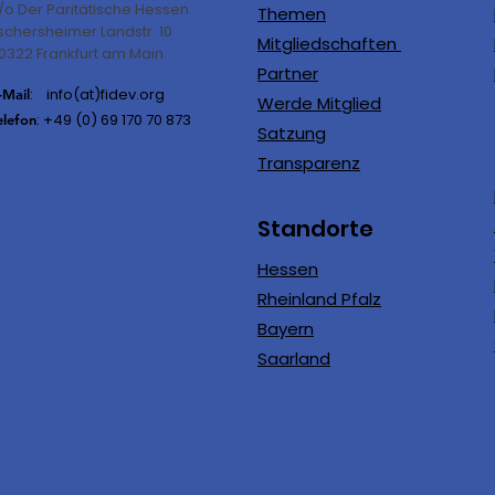
/o Der Paritätische Hessen
Themen
schersheimer Landstr. 10
Mitgliedschaften
0322 Frankfurt am Main
Partner
: info(at)fidev.org
-Mail
Werde Mitglied
: +49 (0)
69 170 70 873
elefon
Satzung
Transparenz
Standorte
Hessen
Rheinland Pfalz
Bayern
Saarland