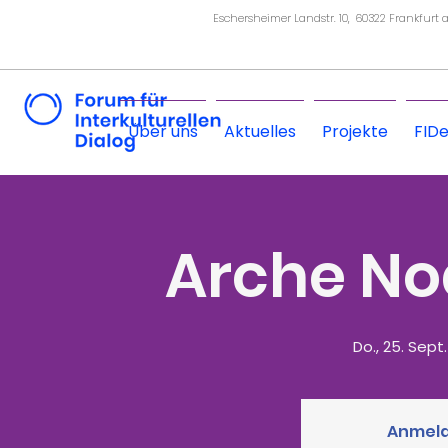
Eschersheimer Landstr. 10, 60322 Frankfurt
Über uns
Aktuelles
Projekte
FID
Arche No
Do., 25. Sept.
Anmeld