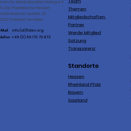
Team
orum für Interkulturellen Dialog e.V.
/o Der Paritätische Hessen
Themen
schersheimer Landstr. 10
Mitgliedschaften
0322 Frankfurt am Main
Partner
: info(at)fidev.org
-Mail
Werde Mitglied
: +49 (0)
69 170 70 873
elefon
Satzung
Transparenz
Standorte
Hessen
Rheinland Pfalz
Bayern
Saarland