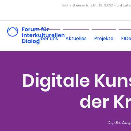
Eschersheimer Landstr. 10, 60322 Frankfurt
Über uns
Aktuelles
Projekte
FID
Digitale Kun
der Kr
Di., 05. Aug