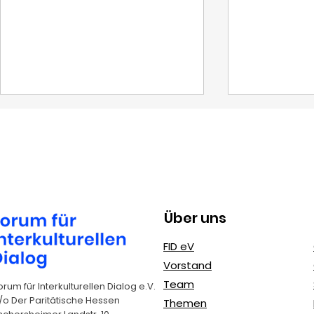
Über uns
Zivilgesellschaftliches
N.O.A.H.S.
FID eV
Engagement von
einer Kich
Vorstand
Jugendlichen: Wege zu
Team
orum für Interkulturellen Dialog e.V.
mehr Bürgerbeteiligung
/o Der Paritätische Hessen
Themen