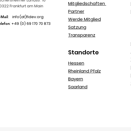
schersheimer Landstr. 10
Mitgliedschaften
0322 Frankfurt am Main
Partner
: info(at)fidev.org
-Mail
Werde Mitglied
: +49 (0)
69 170 70 873
elefon
Satzung
Transparenz
Standorte
Hessen
Rheinland Pfalz
Bayern
Saarland