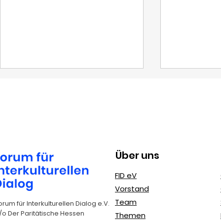
Tage des Exils
Über uns
MediaAct 
FID eV
gegen Mo
Vorstand
Cybermob
Team
orum für Interkulturellen Dialog e.V.
/o Der Paritätische Hessen
Themen