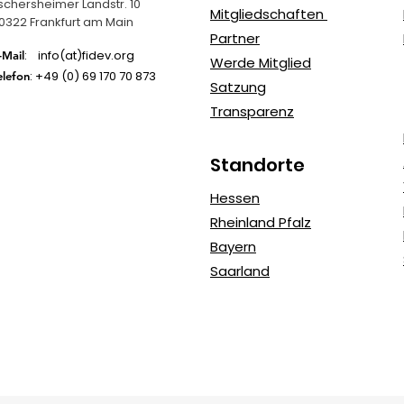
schersheimer Landstr. 10
Mitgliedschaften
0322 Frankfurt am Main
Partner
: info(at)fidev.org
-Mail
Werde Mitglied
: +49 (0)
69 170 70 873
elefon
Satzung
Transparenz
Standorte
Hessen
Rheinland Pfalz
Bayern
Saarland