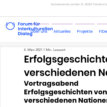
Eschersheimer Landstr. 10, 60322 Frankfurt
Über uns
Aktuelles
Projekte
FID
4. März 2021
1 Min. Lesezeit
Erfolgsgeschicht
verschiedenen N
Vortragsabend
Erfolgsgeschichten von
verschiedenen Natione