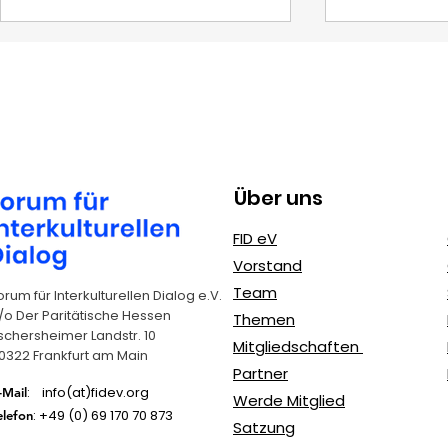
Über uns
Erasmus+
FIDeV und 
FID eV
Jugendprojekte: FIDeV
Nachhaltig
Vorstand
als erfahrener
(SDGs): Un
Team
orum für Interkulturellen Dialog e.V.
Kooperationspartner
Agenda 2
/o Der Paritätische Hessen
Themen
schersheimer Landstr. 10
Mitgliedschaften
0322 Frankfurt am Main
Partner
: info(at)fidev.org
-Mail
Werde Mitglied
: +49 (0)
69 170 70 873
elefon
Satzung