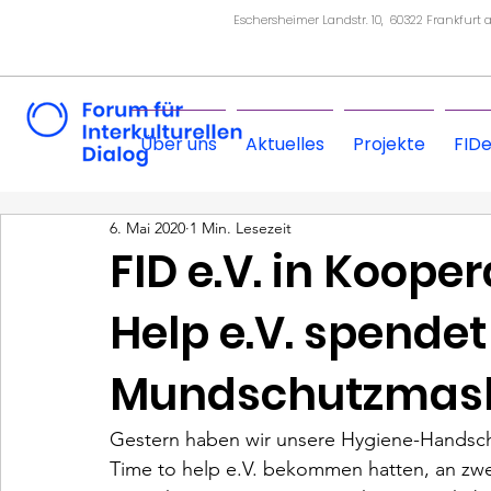
Eschersheimer Landstr. 10, 60322 Frankfurt
Über uns
Aktuelles
Projekte
FID
6. Mai 2020
1 Min. Lesezeit
FID e.V. in Koope
Help e.V. spendet
Mundschutzmas
Gestern haben wir unsere Hygiene-Handsch
Time to help e.V. bekommen hatten, an zwe