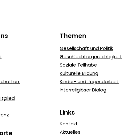
Stud
uns
Themen
MediaAct – Workshops
Gesellschaft und Politik
gegen Mobbing und
d
Geschlechtergerechtigkeit
Cybermobbing
Soziale Teilhabe
Kulturelle Bildung
dschaften
Kinder- und Jugendarbeit
Interreligiöser Dialog
tglied
Links
renz
Kontakt
orte
Aktuelles