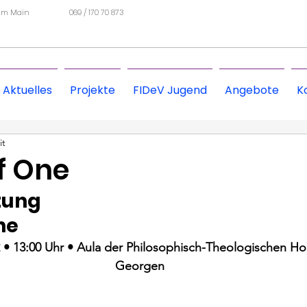
 am Main
069 / 170 70 873
Aktuelles
Projekte
FIDeV Jugend
Angebote
K
it
f One
tung
ne
2 • 13:00 Uhr • Aula der Philosophisch-Theologischen Ho
Georgen