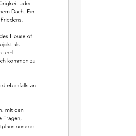
rigkeit oder 
einem Dach. Ein 
Friedens.

 des House of 
jekt als 
n und 
räch kommen zu 
rd ebenfalls an 
n, mit den 
e Fragen, 
tplans unserer 