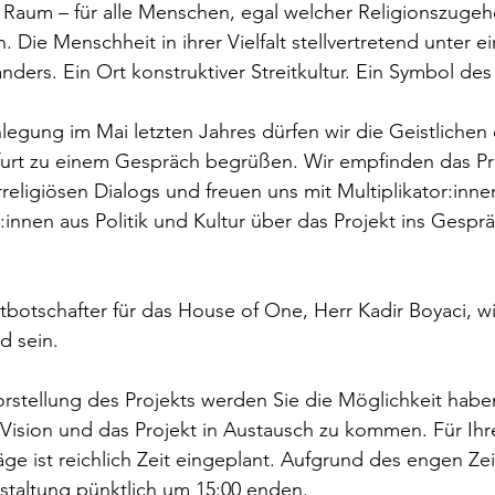
Raum – für alle Menschen, egal welcher Religionszugehö
n. Die Menschheit in ihrer Vielfalt stellvertretend unter 
ders. Ein Ort konstruktiver Streitkultur. Ein Symbol des 
egung im Mai letzten Jahres dürfen wir die Geistlichen
furt zu einem Gespräch begrüßen. Wir empfinden das Pro
rreligiösen Dialogs und freuen uns mit Multiplikator:inne
innen aus Politik und Kultur über das Projekt ins Gesp
tbotschafter für das House of One, Herr Kadir Boyaci, wi
 sein.

rstellung des Projekts werden Sie die Möglichkeit habe
 Vision und das Projekt in Austausch zu kommen. Für Ihr
e ist reichlich Zeit eingeplant. Aufgrund des engen Zei
staltung pünktlich um 15:00 enden.
