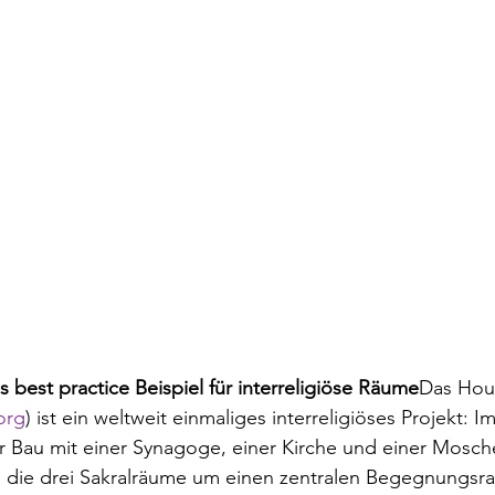
 best practice Beispiel für interreligiöse Räume
Das Hou
org
) ist ein weltweit einmaliges interreligiöses Projekt: I
r Bau mit einer Synagoge, einer Kirche und einer Mosch
d die drei Sakralräume um einen zentralen Begegnungsr