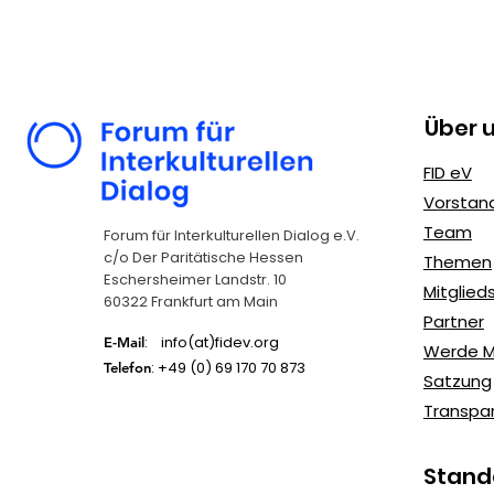
Tage des Exils
Über 
FID eV
Vorstan
Team
Forum für Interkulturellen Dialog e.V.
c/o Der Paritätische Hessen
Themen
Eschersheimer Landstr. 10
Mitglie
60322 Frankfurt am Main
Partner
: info(at)fidev.org
E-Mail
Werde Mi
: +49 (0)
69 170 70 873
Telefon
Satzung
Transpa
Stand