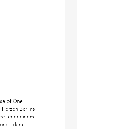
se of One 
m Herzen Berlins 
ee unter einem 
aum – dem 