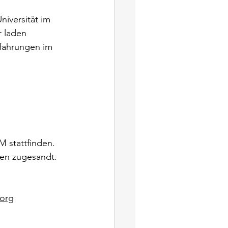
niversität im 
 laden 
fahrungen im 
 stattfinden. 
en zugesandt. 
org