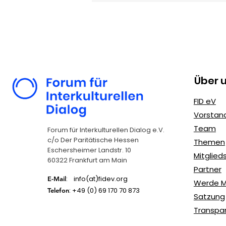
Über 
Zivilgesellschaftliches
FID eV
Engagement von
Vorstan
Jugendlichen: Wege zu
Team
Forum für Interkulturellen Dialog e.V.
mehr Bürgerbeteiligung
c/o Der Paritätische Hessen
Themen
Eschersheimer Landstr. 10
Mitglie
60322 Frankfurt am Main
Partner
: info(at)fidev.org
E-Mail
Werde Mi
: +49 (0)
69 170 70 873
Telefon
Satzung
Transpa