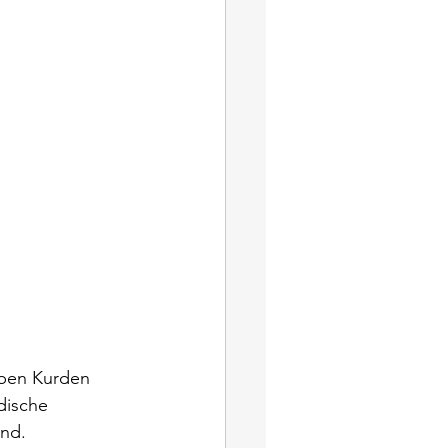
eben Kurden 
dische 
end.