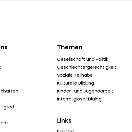
uns
Themen
Was ist interkultureller
Pro
Gesellschaft und Politik
Dialog? Warum er für
Sch
d
Geschlechtergerechtigkeit
den gesellschaftlichen
Soziale Teilhabe
Frieden entscheidend ist
Kulturelle Bildung
dschaften
Kinder- und Jugendarbeit
Interreligiöser Dialog
tglied
Links
renz
Kontakt