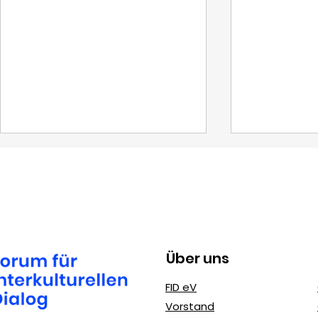
Tage des Exils
Über uns
MediaAct 
FID eV
gegen Mo
Vorstand
Cybermob