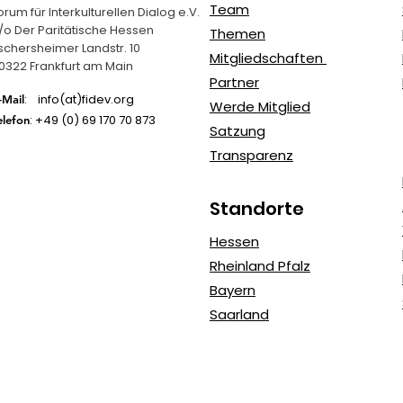
Team
orum für Interkulturellen Dialog e.V.
/o Der Paritätische Hessen
Themen
schersheimer Landstr. 10
Mitgliedschaften
0322 Frankfurt am Main
Partner
: info(at)fidev.org
-Mail
Werde Mitglied
: +49 (0)
69 170 70 873
elefon
Satzung
Transparenz
Standorte
Hessen
Rheinland Pfalz
Bayern
Saarland