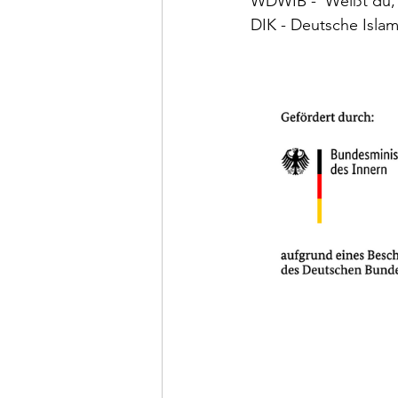
WDWIB -  Weißt du, 
DIK - Deutsche Isla