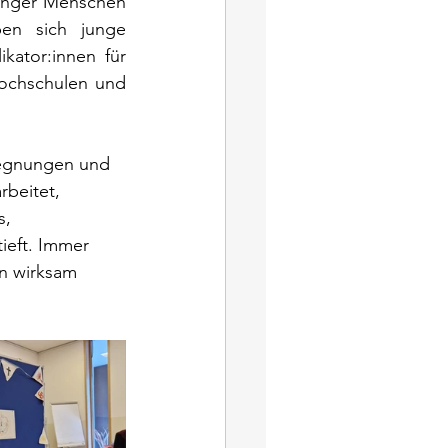
unger Menschen 
en sich junge 
ator:innen für 
ochschulen und 
gegnungen und 
beitet, 
, 
ieft. Immer 
on wirksam 