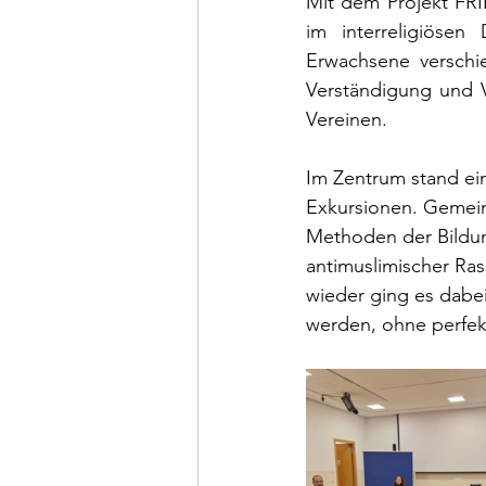
Mit dem Projekt FRI
im interreligiöse
Erwachsene verschie
Verständigung und V
Vereinen.
Im Zentrum stand ei
Exkursionen. Gemein
Methoden der Bildun
antimuslimischer Ras
wieder ging es dabei
werden, ohne perfek