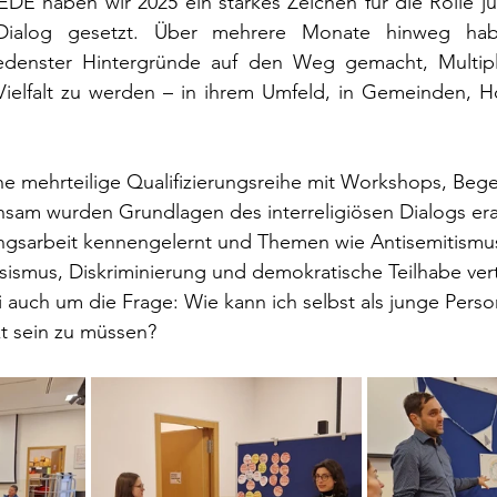
EDE haben wir 2025 ein starkes Zeichen für die Rolle j
n Dialog gesetzt. Über mehrere Monate hinweg hab
denster Hintergründe auf den Weg gemacht, Multiplik
ielfalt zu werden – in ihrem Umfeld, in Gemeinden, H
ne mehrteilige Qualifizierungsreihe mit Workshops, Be
sam wurden Grundlagen des interreligiösen Dialogs erar
gsarbeit kennengelernt und Themen wie Antisemitismus
sismus, Diskriminierung und demokratische Teilhabe vert
 auch um die Frage: Wie kann ich selbst als junge Pers
t sein zu müssen?