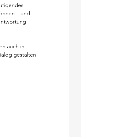
mutigendes 
önnen – und 
antwortung 
n auch in 
alog gestalten 