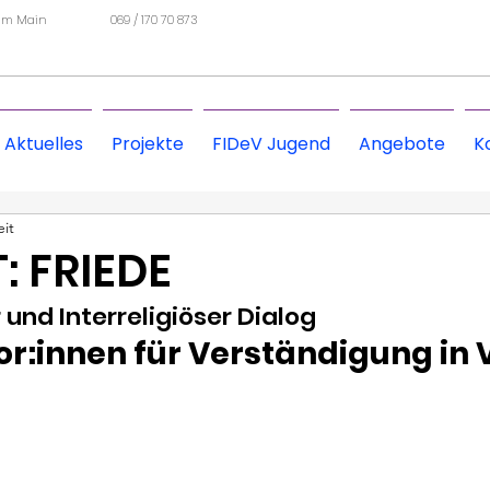
 am Main
069 / 170 70 873
Aktuelles
Projekte
FIDeV Jugend
Angebote
K
eit
: FRIEDE
r und Interreligiöser Dialog
or:innen für Verständigung in V