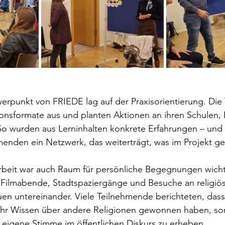
erpunkt von FRIEDE lag auf der Praxisorientierung. Die
onsformate aus und planten Aktionen an ihren Schulen,
o wurden aus Lerninhalten konkrete Erfahrungen – und 
enden ein Netzwerk, das weiterträgt, was im Projekt ge
Arbeit war auch Raum für persönliche Begegnungen wicht
ilmabende, Stadtspaziergänge und Besuche an religiö
auen untereinander. Viele Teilnehmende berichteten, dass
hr Wissen über andere Religionen gewonnen haben, so
e eigene Stimme im öffentlichen Diskurs zu erheben.