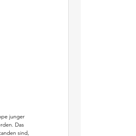
ppe junger 
erden. Das 
tanden sind, 