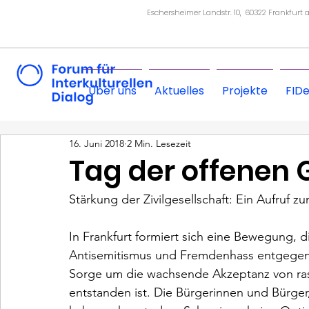
Eschersheimer Landstr. 10, 60322 Frankfurt
Über uns
Aktuelles
Projekte
FID
16. Juni 2018
2 Min. Lesezeit
Tag der offenen 
Stärkung der Zivilgesellschaft: Ein Aufruf z
In Frankfurt formiert sich eine Bewegung, 
Antisemitismus und Fremdenhass entgegenstell
Sorge um die wachsende Akzeptanz von rass
entstanden ist. Die Bürgerinnen und Bürger