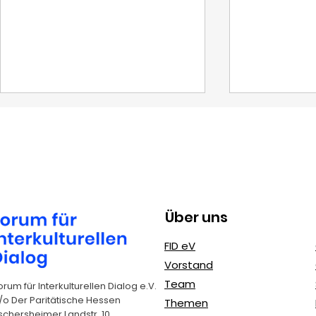
Über uns
Erasmus+
FIDeV und 
FID eV
Jugendprojekte: FIDeV
Nachhaltig
Vorstand
als erfahrener
(SDGs): Un
Team
orum für Interkulturellen Dialog e.V.
Kooperationspartner
Agenda 2
/o Der Paritätische Hessen
Themen
schersheimer Landstr. 10