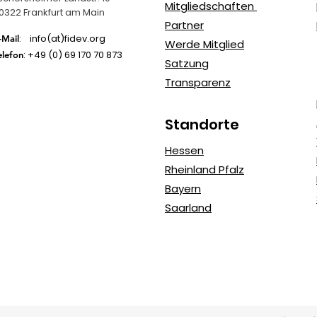
Mitgliedschaften
0322 Frankfurt am Main
Partner
: info(at)fidev.org
-Mail
Werde Mitglied
: +49 (0)
69 170 70 873
elefon
Satzung
Transparenz
Standorte
Hessen
Rheinland Pfalz
Bayern
Saarland