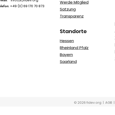
: info(at)fidev.org
-Mail
Werde Mitglied
: +49 (0)
69 170 70 873
elefon
Satzung
Transparenz
Standorte
Hessen
Rheinland Pfalz
Bayern
Saarland
© 2026 fidev.org
| AGB 