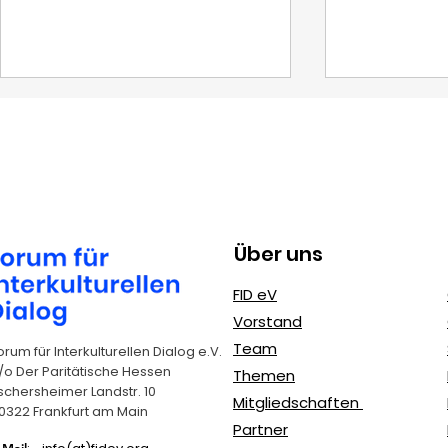
Über uns
Erasmus+
FIDeV und 
FID eV
Jugendprojekte: FIDeV
Nachhaltig
Vorstand
als erfahrener
(SDGs): Un
Team
orum für Interkulturellen Dialog e.V.
Kooperationspartner
Agenda 2
/o Der Paritätische Hessen
Themen
schersheimer Landstr. 10
Mitgliedschaften
0322 Frankfurt am Main
Partner